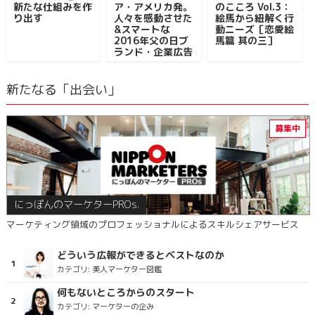
新たな仕組みを作
ア・アメリカ発。
のこころ Vol.3：
り出す
人々を感動させた
絵馬から紐解く行
&スマートな
動ニーズ［恋愛絵
2016年父の日ブ
馬篇 其の三］
ランド・企業広告
新たなる「出会い」
にっぽんのマーケターPROs.
マーケティング領域のプロフェッショナルによるスキルシェアサービス
どういう広報ができるとベストなのか
カテゴリ:
美人マーケター図鑑
何もないところからのスタート
カテゴリ:
マーケターの企み