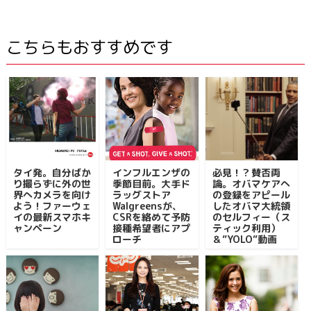
こちらもおすすめです
タイ発。自分ばか
インフルエンザの
必見！？賛否両
り撮らずに外の世
季節目前。大手ド
論。オバマケアへ
界へカメラを向け
ラッグストア
の登録をアピール
よう！ファーウェ
Walgreensが、
したオバマ大統領
イの最新スマホキ
CSRを絡めて予防
のセルフィー（ス
ャンペーン
接種希望者にアプ
ティック利用）
ローチ
＆”YOLO”動画