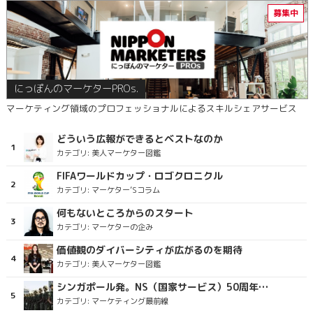
にっぽんのマーケターPROs.
マーケティング領域のプロフェッショナルによるスキルシェアサービス
どういう広報ができるとベストなのか
カテゴリ:
美人マーケター図鑑
FIFAワールドカップ・ロゴクロニクル
カテゴリ:
マーケター’Sコラム
何もないところからのスタート
カテゴリ:
マーケターの企み
価値観のダイバーシティが広がるのを期待
カテゴリ:
美人マーケター図鑑
シンガポール発。NS（国家サービス）50周年を祝うラッピングバス＆マクドナルドの限定新商品
カテゴリ:
マーケティング最前線