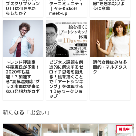
ブスクリプション
ターコミュニティ
線”を忘れないよ
OTTは何をもた
｜Pre-Kickoff
うに意識
らしたか？
meet-up
トレンド評論家
ビジネス課題を創
現代女性はみな多
牛窪恵氏が予測！
造的に解決するゼ
面的・マルチタス
2020年も猛
ロイチ思考を鍛え
ク
暑！？加速す
る！絵を描くこと
る“高気温対応”グ
で「アートシンキ
ッズ市場は従来に
ング」を体現する
ない発想力がカギ
１Dayワークショ
ップ
新たなる「出会い」