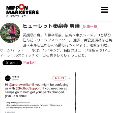
ヒューレット秦泉寺 明佳
[
記事一覧
]
愛媛県出身。大学卒業後、広島〜東京〜アメリカと移り
住んだフリーランスライター。 通訳、英会話講師など英
語スキルを生かした活動も行っています。趣味は料理、
ホームパーティー、水泳、ハイキング。各国のユニークな広告やTVコ
マーシャルのウォッチで一日を費やしてしまうことも。
Pocket