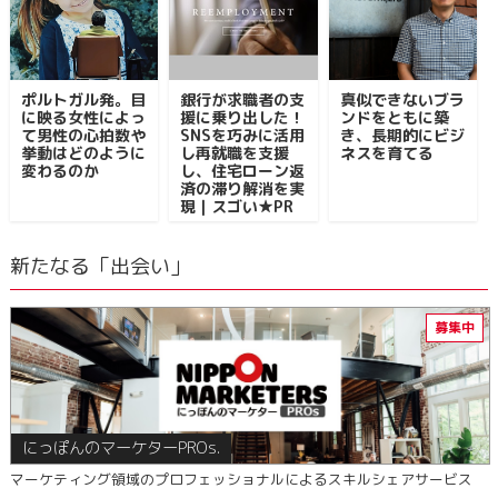
ポルトガル発。目
銀行が求職者の支
真似できないブラ
に映る女性によっ
援に乗り出した！
ンドをともに築
て男性の心拍数や
SNSを巧みに活用
き、長期的にビジ
挙動はどのように
し再就職を支援
ネスを育てる
変わるのか
し、住宅ローン返
済の滞り解消を実
現｜スゴい★PR
新たなる「出会い」
にっぽんのマーケターPROs.
マーケティング領域のプロフェッショナルによるスキルシェアサービス