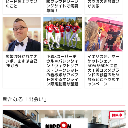
ピードを上げてい
級クラウドソーシ
のでは大きな違い
くこと
ングサイトで需要
がある
急増！
広報は好かれてナ
下着×スーパーボ
イギリス発。マー
ンボ。まずは自己
ウル＝バレンタイ
ケットシェア
PRから
ン！ヴィクトリア
50%が60％に拡
ズ・シークレット
大！英コスメブラ
の看板娘がアメフ
ンドの顧客のため
トをするオンライ
ならどこへでもキ
ン限定動画が話題
ャンペーン
新たなる「出会い」