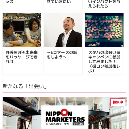
ラス
せていきたい
いインパクトを与
えられたら
共感を呼ぶ出来事
～Eコマースの話
スタバの出会い系
をパッケージでき
をしよう～
キャンペンに参加
れば
してみました！
（街コン参加後レ
ポ）
新たなる「出会い」