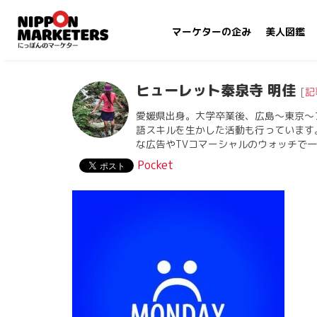
マーケターの企み
美人図鑑
ヒューレット秦泉寺 明佳
[
記
愛媛県出身。大学卒業後、広島〜東京〜
語スキルを生かした活動も行っています
な広告やTVコマーシャルのウォッチで
Pocket