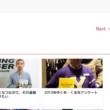
Next 
たなつながり。その連鎖
2013年ゆく年・くる年アンケート
きたい