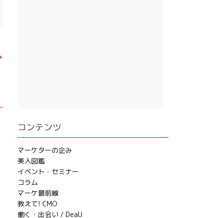
→
コンテンツ
マーケターの企み
美人図鑑
イベント・セミナー
コラム
マーケ最前線
教えて! CMO
働く・出会い / DeaU