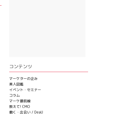
コンテンツ
マーケターの企み
美人図鑑
イベント・セミナー
コラム
マーケ最前線
教えて! CMO
働く・出会い / DeaU