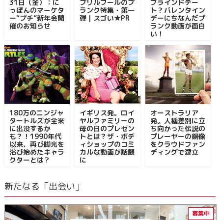
31日（金）：に
プリルフールのプ
ブラインドデー
っぽんのマーケタ
ランク特集・第一
ト？バレンタイン
ー“プチ”新年会開
弾｜スゴい★PR
デーにちなんだプ
催のお知らせ
ランク動画が面白
い！
180万のニンジャ
イギリス発。ロイ
オーストラリア
タートルズが全米
ヤルファミリーの
発。人種差別に立
に出没するか
母の日のプレゼン
ち向かった伝説の
も？！1990年代
トとは？ザ・ボデ
プレーヤーの銅像
以来、再び脚光を
ィショップのコミ
をクラウドファン
浴び始めたキャラ
カルな動画が話題
ディングで建立
クターとは？
に
新たなる「出会い」