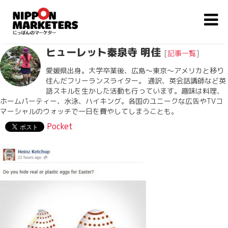
ヒューレット秦泉寺 明佳
[
記事一覧
]
愛媛県出身。大学卒業後、広島〜東京〜アメリカと移り
住んだフリーランスライター。 通訳、英会話講師など英
語スキルを生かした活動も行っています。趣味は料理、
ホームパーティー、水泳、ハイキング。各国のユニークな広告やTVコ
マーシャルのウォッチで一日を費やしてしまうことも。
Pocket