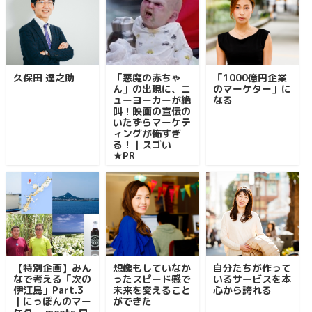
久保田 達之助
「悪魔の赤ちゃ
「1000億円企業
ん」の出現に、ニ
のマーケター」に
ューヨーカーが絶
なる
叫！映画の宣伝の
いたずらマーケテ
ィングが怖すぎ
る！｜スゴい
★PR
【特別企画】みん
想像もしていなか
自分たちが作って
なで考える「次の
ったスピード感で
いるサービスを本
伊江島」Part.3
未来を変えること
心から誇れる
｜にっぽんのマー
ができた