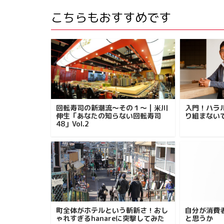
こちらもおすすめです
回転寿司の新潮流～その１～ | 米川
入門！ハラ
伸生「あなたの知らない回転寿司
り組まない
48」Vol.2
町全体がホテルという斬新さ！おし
自分が消費
ゃれすぎるhanareに突撃してみた
と思うか