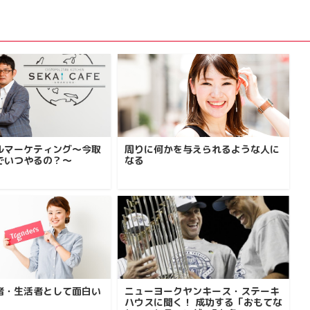
ルマーケティング～今取
周りに何かを与えられるような人に
でいつやるの？～
なる
者・生活者として面白い
ニューヨークヤンキース・ステーキ
ハウスに聞く！ 成功する「おもてな