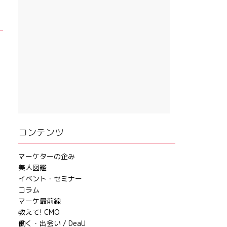
コンテンツ
マーケターの企み
美人図鑑
イベント・セミナー
コラム
マーケ最前線
教えて! CMO
働く・出会い / DeaU