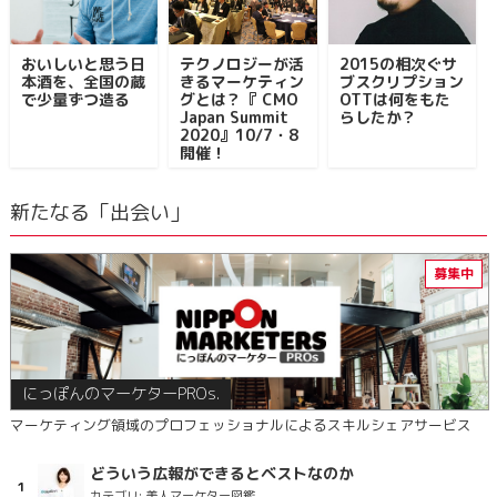
おいしいと思う日
テクノロジーが活
2015の相次ぐサ
本酒を、全国の蔵
きるマーケティン
ブスクリプション
で少量ずつ造る
グとは？『 CMO
OTTは何をもた
Japan Summit
らしたか？
2020』10/7・8
開催！
新たなる「出会い」
にっぽんのマーケターPROs.
マーケティング領域のプロフェッショナルによるスキルシェアサービス
どういう広報ができるとベストなのか
カテゴリ:
美人マーケター図鑑