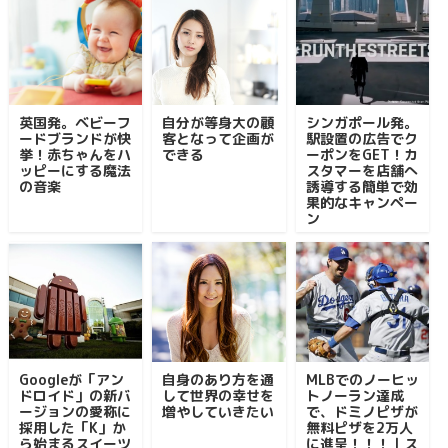
英国発。ベビーフ
自分が等身大の顧
シンガポール発。
ードブランドが快
客となって企画が
駅設置の広告でク
挙！赤ちゃんをハ
できる
ーポンをGET！カ
ッピーにする魔法
スタマーを店舗へ
の音楽
誘導する簡単で効
果的なキャンペー
ン
Googleが「アン
自身のあり方を通
MLBでのノーヒッ
ドロイド」の新バ
して世界の幸せを
トノーラン達成
ージョンの愛称に
増やしていきたい
で、ドミノピザが
採用した「K」か
無料ピザを2万人
ら始まるスイーツ
に進呈！！！｜ス