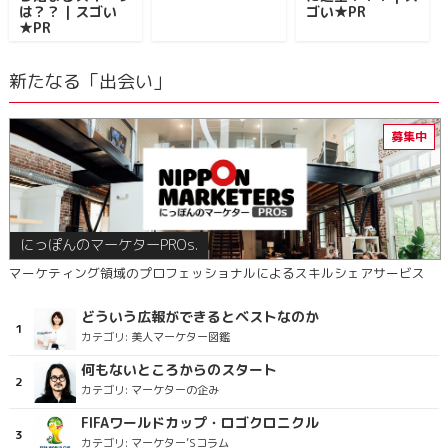
は？？｜スゴい
ゴい★PR
★PR
新たなる「出会い」
にっぽんのマーケターPROs.
マーケティング領域のプロフェッショナルによるスキルシェアサービス
どういう広報ができるとベストなのか
カテゴリ:
美人マーケター図鑑
何もないところからのスタート
カテゴリ:
マーケターの企み
FIFAワールドカップ・ロゴクロニクル
カテゴリ:
マーケター’Sコラム