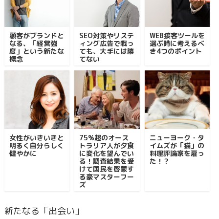
顧客がブランドと
SEO対策やリステ
WEB接客ツールを
なる、「経営強
ィング広告で戦っ
選ぶ時に考えるべ
度」という新たな
ても、大手には勝
き4つのポイント
概念
てない
女性がいきいきと
75%超のオース
ニューヨーク・タ
明るく自分らしく
トラリア人が夕食
イムズが「猫」の
健やかに
に変化を望んでい
料理評論家を雇っ
る！調査結果を受
た！？
けて国民を啓蒙す
る豪マスターフー
ズ
新たなる「出会い」