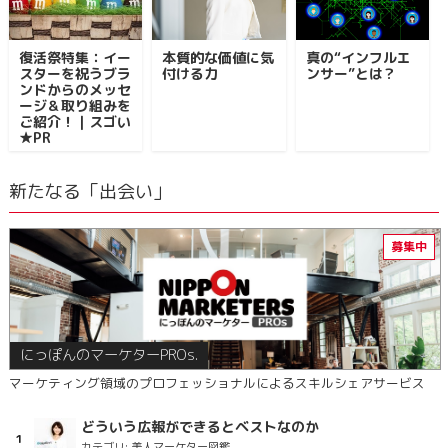
復活祭特集：イー
本質的な価値に気
真の“インフルエ
スターを祝うブラ
付ける力
ンサー”とは？
ンドからのメッセ
ージ＆取り組みを
ご紹介！｜スゴい
★PR
新たなる「出会い」
にっぽんのマーケターPROs.
マーケティング領域のプロフェッショナルによるスキルシェアサービス
どういう広報ができるとベストなのか
カテゴリ:
美人マーケター図鑑