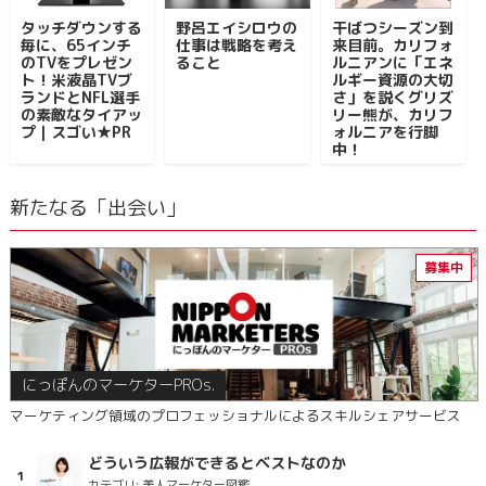
タッチダウンする
野呂エイシロウの
干ばつシーズン到
毎に、65インチ
仕事は戦略を考え
来目前。カリフォ
のTVをプレゼン
ること
ルニアンに「エネ
ト！米液晶TVブ
ルギー資源の大切
ランドとNFL選手
さ」を説くグリズ
の素敵なタイアッ
リー熊が、カリフ
プ｜スゴい★PR
ォルニアを行脚
中！
新たなる「出会い」
にっぽんのマーケターPROs.
マーケティング領域のプロフェッショナルによるスキルシェアサービス
どういう広報ができるとベストなのか
カテゴリ:
美人マーケター図鑑