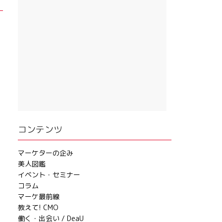
コンテンツ
マーケターの企み
美人図鑑
イベント・セミナー
コラム
マーケ最前線
教えて! CMO
働く・出会い / DeaU