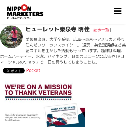
ヒューレット秦泉寺 明佳
[
記事一覧
]
愛媛県出身。大学卒業後、広島〜東京〜アメリカと移り
住んだフリーランスライター。 通訳、英会話講師など英
語スキルを生かした活動も行っています。趣味は料理、
ホームパーティー、水泳、ハイキング。各国のユニークな広告やTVコ
マーシャルのウォッチで一日を費やしてしまうことも。
Pocket