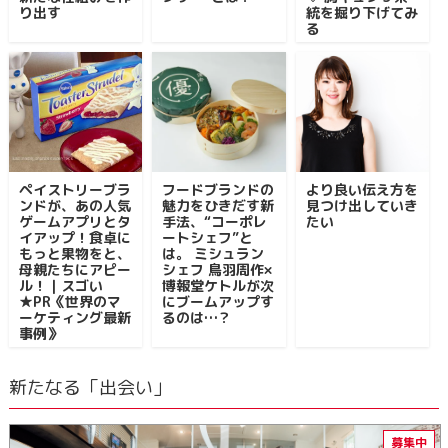
り出す
統を掘り下げてみ
る
ペイストリーブラ
フードブランドの
より良い伝え方を
ンドが、あの人気
魅力をひきだす新
見つけ出していき
ゲームアプリとタ
手法、“コーポレ
たい
イアップ！食卓に
ートシェフ”と
もっと果物をと、
は。 ミシュラン
母親たちにアピー
シェフ 鳥羽周作×
ル！｜スゴい
博報堂ケトルが次
★PR《世界のマ
にブームアップす
ーケティング最新
るのは…？
事例》
新たなる「出会い」