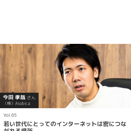
今田 孝哉
さん
（株）Asobica
65
若い世代にとってのインターネットは密につな
がれる場所