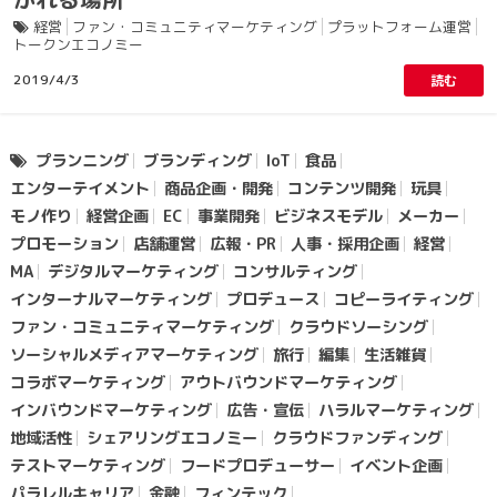
経営
ファン・コミュニティマーケティング
プラットフォーム運営
トークンエコノミー
2019/4/3
読む
プランニング
ブランディング
IoT
食品
エンターテイメント
商品企画・開発
コンテンツ開発
玩具
モノ作り
経営企画
EC
事業開発
ビジネスモデル
メーカー
プロモーション
店舗運営
広報・PR
人事・採用企画
経営
MA
デジタルマーケティング
コンサルティング
インターナルマーケティング
プロデュース
コピーライティング
ファン・コミュニティマーケティング
クラウドソーシング
ソーシャルメディアマーケティング
旅行
編集
生活雑貨
コラボマーケティング
アウトバウンドマーケティング
インバウンドマーケティング
広告・宣伝
ハラルマーケティング
地域活性
シェアリングエコノミー
クラウドファンディング
テストマーケティング
フードプロデューサー
イベント企画
パラレルキャリア
金融
フィンテック