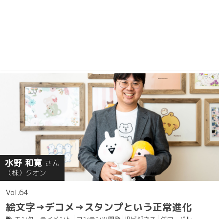
水野 和寛
さん
（株）クオン
64
絵文字→デコメ→スタンプという正常進化