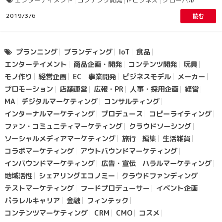
エンターテイメント
コンテンツ開発
IPビジネス
グローバル
2019/3/6
読む
プランニング
ブランディング
IoT
食品
エンターテイメント
商品企画・開発
コンテンツ開発
玩具
モノ作り
経営企画
EC
事業開発
ビジネスモデル
メーカー
プロモーション
店舗運営
広報・PR
人事・採用企画
経営
MA
デジタルマーケティング
コンサルティング
インターナルマーケティング
プロデュース
コピーライティング
ファン・コミュニティマーケティング
クラウドソーシング
ソーシャルメディアマーケティング
旅行
編集
生活雑貨
コラボマーケティング
アウトバウンドマーケティング
インバウンドマーケティング
広告・宣伝
ハラルマーケティング
地域活性
シェアリングエコノミー
クラウドファンディング
テストマーケティング
フードプロデューサー
イベント企画
パラレルキャリア
金融
フィンテック
コンテンツマーケティング
CRM
CMO
コスメ