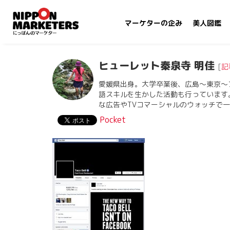
マーケターの企み
美人図鑑
ヒューレット秦泉寺 明佳
[
記
愛媛県出身。大学卒業後、広島〜東京〜
語スキルを生かした活動も行っています
な広告やTVコマーシャルのウォッチで
Pocket