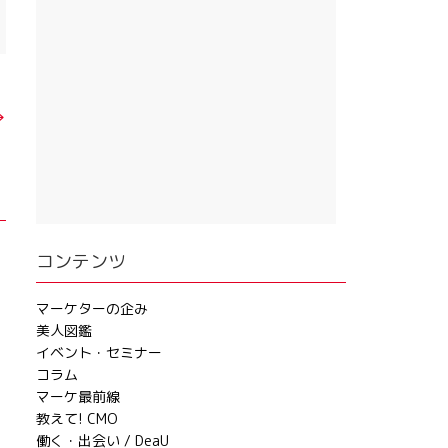
→
コンテンツ
マーケターの企み
美人図鑑
イベント・セミナー
コラム
マーケ最前線
教えて! CMO
働く・出会い / DeaU