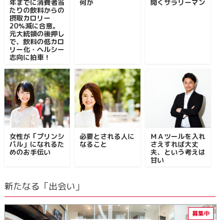
年までに消費者当
何か
開くサラリーマン
たりの飲料からの
摂取カロリー
20％減に合意。
元大統領の後押し
で、飲料の低カロ
リー化・ヘルシー
志向に拍車！
女性が「プリンシ
必要とされる人に
ＭＡツールを入れ
パル」になれるた
なること
さえすれば大丈
めのお手伝い
夫、という考えは
甘い
新たなる「出会い」