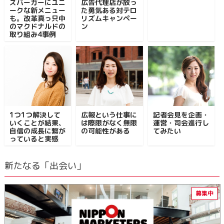
ズバーガーにユニ
広告代理店が放っ
ークな新メニュー
た勇気ある対テロ
も。改革真っ只中
リズムキャンペー
のマクドナルドの
ン
取り組み4事例
1つ1つ解決して
広報という仕事に
記者会見を企画・
いくことが結果、
は際限がなく無限
運営・司会進行し
自信の成長に繋が
の可能性がある
てみたい
っていると実感
新たなる「出会い」