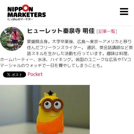
ヒューレット秦泉寺 明佳
[
記事一覧
]
愛媛県出身。大学卒業後、広島〜東京〜アメリカと移り
住んだフリーランスライター。 通訳、英会話講師など英
語スキルを生かした活動も行っています。趣味は料理、
ホームパーティー、水泳、ハイキング。各国のユニークな広告やTVコ
マーシャルのウォッチで一日を費やしてしまうことも。
Pocket