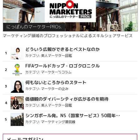
にっぽんのマーケターPROs.
マーケティング領域のプロフェッショナルによるスキルシェアサービス
どういう広報ができるとベストなのか
カテゴリ:
美人マーケター図鑑
FIFAワールドカップ・ロゴクロニクル
カテゴリ:
マーケター’Sコラム
何もないところからのスタート
カテゴリ:
マーケターの企み
価値観のダイバーシティが広がるのを期待
カテゴリ:
美人マーケター図鑑
シンガポール発。NS（国家サービス）50周年を祝うラッピングバス＆マクドナルドの限定新商品
カテゴリ:
マーケティング最前線
メールマガジン