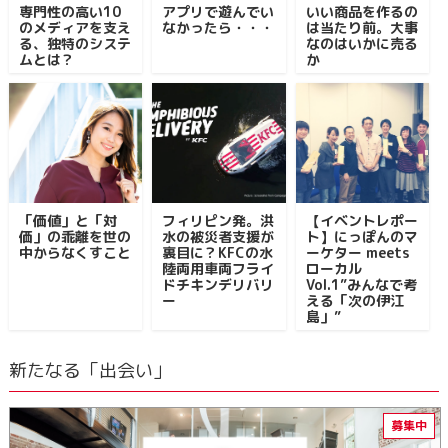
専門性の高い10
アプリで遊んでい
いい商品を作るの
のメディアを支え
なかったら・・・
は当たり前。大事
る、独特のシステ
なのはいかに売る
ムとは？
か
「価値」と「対
フィリピン発。洪
【イベントレポー
価」の乖離を世の
水の被災者支援が
ト】にっぽんのマ
中からなくすこと
裏目に？KFCの水
ーケター meets
陸両用車両フライ
ローカル
ドチキンデリバリ
Vol.1”みんなで考
ー
える「次の伊江
島」”
新たなる「出会い」