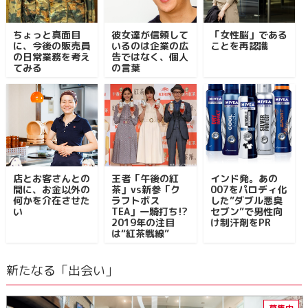
ちょっと真面目
彼女達が信頼して
「女性脳」である
に、今後の販売員
いるのは企業の広
ことを再認識
の日常業務を考え
告ではなく、個人
てみる
の言葉
店とお客さんとの
王者「午後の紅
インド発。あの
間に、お金以外の
茶」vs新参「ク
007をパロディ化
何かを介在させた
ラフトボス
した”ダブル悪臭
い
TEA」一騎打ち!?
セブン”で男性向
2019年の注目
け制汗剤をPR
は“紅茶戦線”
新たなる「出会い」