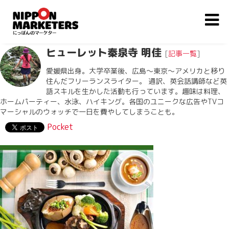
ヒューレット秦泉寺 明佳
[
記事一覧
]
愛媛県出身。大学卒業後、広島〜東京〜アメリカと移り
住んだフリーランスライター。 通訳、英会話講師など英
語スキルを生かした活動も行っています。趣味は料理、
ホームパーティー、水泳、ハイキング。各国のユニークな広告やTVコ
マーシャルのウォッチで一日を費やしてしまうことも。
Pocket