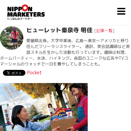
ヒューレット秦泉寺 明佳
[
記事一覧
]
愛媛県出身。大学卒業後、広島〜東京〜アメリカと移り
住んだフリーランスライター。 通訳、英会話講師など英
語スキルを生かした活動も行っています。趣味は料理、
ホームパーティー、水泳、ハイキング。各国のユニークな広告やTVコ
マーシャルのウォッチで一日を費やしてしまうことも。
Pocket