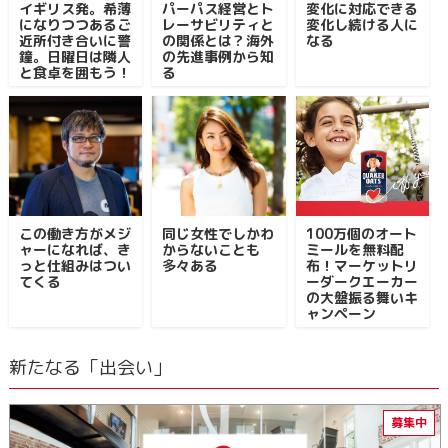
イギリス発。希薄
パーパス経営とト
変化に対応できる
になりつつあるご
レーサビリティと
変化し続ける人に
近所付き合いに警
の関係とは？海外
なる
鐘。日曜日は隣人
の先進事例から知
と食卓を囲もう！
る
この働き方がメジ
同じ女性でしかわ
100万個のオート
ャーになれば、き
からないことも
ミールを無料配
っと仕組みはつい
多々ある
布！マーケットリ
てくる
ーダークエーカー
の大盤振る舞いキ
ャンペーン
新たなる「出会い」