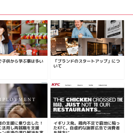
で子供から学ぶ事は多い
「ブランドのスタートアップ」につ
いて
者の支援に乗り出した！
イギリス発。鶏肉不足で窮地に陥っ
みに活用し再就職を支援
たKFC。自虐的な謝罪広告で消費者
ーン返済の滞り解消を実
を味方に