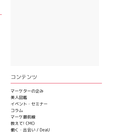
コンテンツ
マーケターの企み
美人図鑑
イベント・セミナー
コラム
マーケ最前線
教えて! CMO
働く・出会い / DeaU