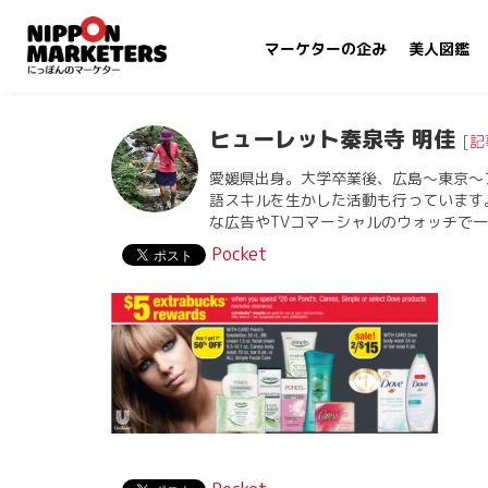
マーケターの企み
美人図鑑
ヒューレット秦泉寺 明佳
[
記
愛媛県出身。大学卒業後、広島〜東京〜
語スキルを生かした活動も行っています
な広告やTVコマーシャルのウォッチで
Pocket