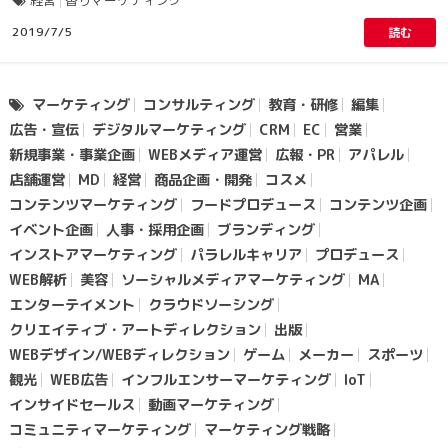
経営
香りマーケティング
2019/7/5
読む
マーケティング
コンサルティング
教育・研修
編集
広告・宣伝
デジタルマーケティング
CRM
EC
営業
新規事業・事業企画
WEBメディア運営
広報・PR
アパレル
店舗運営
MD
経営
商品企画・開発
コスメ
コンテンツマーケティング
フードプロデュース
コンテンツ企画
イベント企画
人事・採用企画
ブランディング
インストアマーケティング
パラレルキャリア
プロデュース
WEB解析
美容
ソーシャルメディアマーケティング
MA
エンターテイメント
クラウドソーシング
クリエイティブ・アートディレクション
出版
WEBデザイン/WEBディレクション
ゲーム
メーカー
スポーツ
観光
WEB広告
インフルエンサーマーケティング
loT
インサイドセールス
動画マーケティング
コミュニティマーケティング
マーケティング戦略