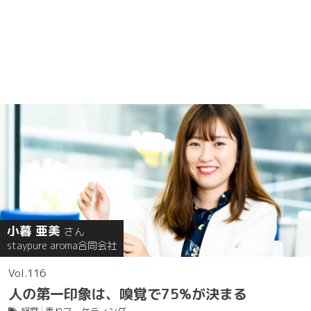
小暮 亜美
さん
staypure aroma合同会社
116
人の第一印象は、嗅覚で75%が決まる