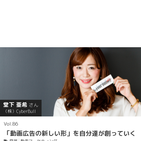
堂下 亜希
さん
（株）CyberBull
86
「動画広告の新しい形」を自分達が創っていく