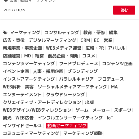
営業
動画マーケティング
2017/10/6
読む
マーケティング
コンサルティング
教育・研修
編集
広告・宣伝
デジタルマーケティング
CRM
EC
営業
新規事業・事業企画
WEBメディア運営
広報・PR
アパレル
店舗運営
MD
経営
商品企画・開発
コスメ
コンテンツマーケティング
フードプロデュース
コンテンツ企画
イベント企画
人事・採用企画
ブランディング
インストアマーケティング
パラレルキャリア
プロデュース
WEB解析
美容
ソーシャルメディアマーケティング
MA
エンターテイメント
クラウドソーシング
クリエイティブ・アートディレクション
出版
WEBデザイン/WEBディレクション
ゲーム
メーカー
スポーツ
観光
WEB広告
インフルエンサーマーケティング
loT
インサイドセールス
動画マーケティング
コミュニティマーケティング
マーケティング戦略