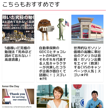
こちらもおすすめです
5億稼いだ究極の
自動車保険の
世界的なガソリン
勉強法「死ぬほど
GEICOとチョコレ
価格の高騰に車社
読めて忘れない！
ートのM&M'S。
会のアメリカは悲
高速読書」
それぞれを代表す
鳴！ガソリン出費
る人気キャラクタ
をエイド（救済）
ーが共演したコラ
するCVSのキャン
ボ企画が面白くて
ペーンが人気｜ス
話題に！｜スゴい
ゴい★PR
★PR