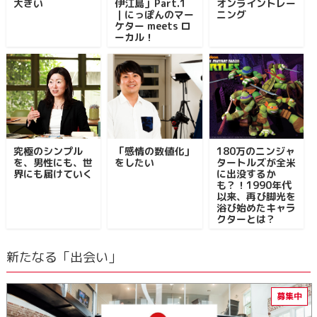
大きい
伊江島」Part.1
オンライントレー
｜にっぽんのマー
ニング
ケター meets ロ
ーカル！
究極のシンプル
「感情の数値化」
180万のニンジャ
を、男性にも、世
をしたい
タートルズが全米
界にも届けていく
に出没するか
も？！1990年代
以来、再び脚光を
浴び始めたキャラ
クターとは？
新たなる「出会い」