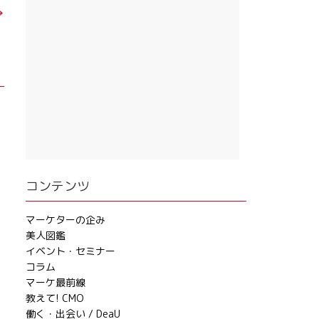
→
コンテンツ
マーケターの企み
美人図鑑
イベント・セミナー
コラム
マーケ最前線
教えて! CMO
働く・出会い / DeaU