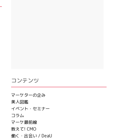
コンテンツ
マーケターの企み
美人図鑑
イベント・セミナー
コラム
マーケ最前線
教えて! CMO
働く・出会い / DeaU