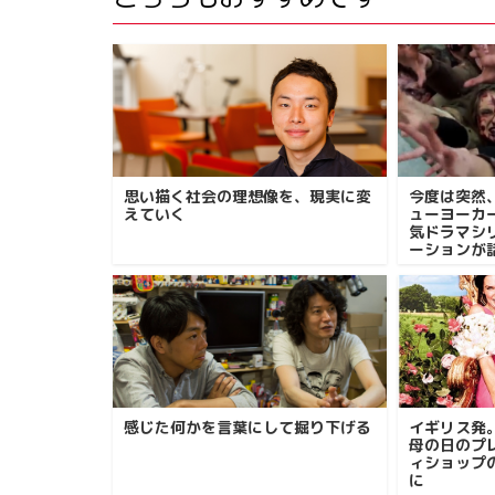
思い描く社会の理想像を、現実に変
今度は突然
えていく
ューヨーカ
気ドラマシ
ーションが
感じた何かを言葉にして掘り下げる
イギリス発
母の日のプ
ィショップ
に