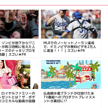
、ゾンビが地下から!?ニ
MLBでのノーヒットノーラン達成
ーが再び恐怖に怯えた人
で、ドミノピザが無料ピザを2万人
リーズのドッキリプロモ
に進呈！！！｜スゴい★PR
話題｜スゴい★PR
。ロイヤルファミリーの
仏高級水着ブランドが仕掛けた米
レゼントとは？ザ・ボデ
TV番組へのプロダクトプレイスメ
のコミカルな動画が話題
ントが裏目に!?