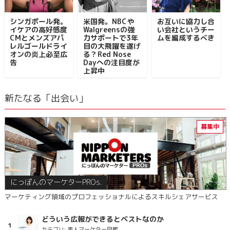
シンガポール発。
米国発。NBCや
お互いに協力し合
イケアの高好感度
Walgreensの強
い会社というチー
CMとメンズアパ
力サポートで3年
ムを編成するべき
レルゴールドライ
目の大飛躍を遂げ
オンの炎上必至広
る？Red Nose
告
Dayへの注目度が
上昇中
新たなる「出会い」
にっぽんのマーケターPROs.
マーケティング領域のプロフェッショナルによるスキルシェアサービス
どういう広報ができるとベストなのか
カテゴリ:
美人マーケター図鑑