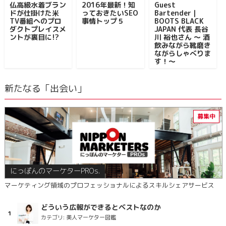
仏高級水着ブラン
2016年最新！知
Guest
ドが仕掛けた米
っておきたいSEO
Bartender｜
TV番組へのプロ
事情トップ５
BOOTS BLACK
ダクトプレイスメ
JAPAN 代表 長谷
ントが裏目に!?
川 裕也さん ～ 酒
飲みながら靴磨き
ながらしゃべりま
す！～
新たなる「出会い」
にっぽんのマーケターPROs.
マーケティング領域のプロフェッショナルによるスキルシェアサービス
どういう広報ができるとベストなのか
カテゴリ:
美人マーケター図鑑