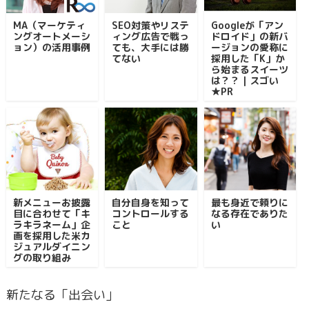
MA（マーケティ
SEO対策やリステ
Googleが「アン
ングオートメーシ
ィング広告で戦っ
ドロイド」の新バ
ョン）の活用事例
ても、大手には勝
ージョンの愛称に
てない
採用した「K」か
ら始まるスイーツ
は？？｜スゴい
★PR
新メニューお披露
自分自身を知って
最も身近で頼りに
目に合わせて「キ
コントロールする
なる存在でありた
ラキラネーム」企
こと
い
画を採用した米カ
ジュアルダイニン
グの取り組み
新たなる「出会い」