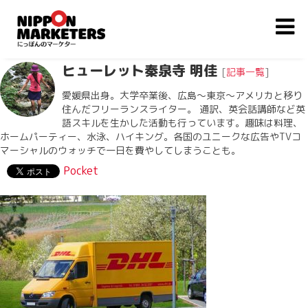
ヒューレット秦泉寺 明佳
[
記事一覧
]
愛媛県出身。大学卒業後、広島〜東京〜アメリカと移り
住んだフリーランスライター。 通訳、英会話講師など英
語スキルを生かした活動も行っています。趣味は料理、
ホームパーティー、水泳、ハイキング。各国のユニークな広告やTVコ
マーシャルのウォッチで一日を費やしてしまうことも。
Pocket