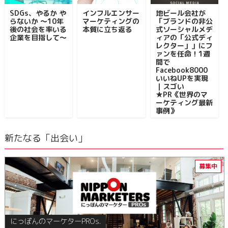
SDGs、やるか や
インフルエンサー
地ビール会社が
らないか ～10年
マーケティングの
「ブランドの非公
後の社会を率いる
本質に立ち返る
式ソーシャルメデ
企業を目指して～
ィアの「公式ディ
レクター」」にフ
ァンを任命！1週
間で
Facebook8000
いいねUPを実現
｜スゴい
★PR《世界のマ
ーケティング最新
事例》
新たなる「出会い」
にっぽんのマーケターPROs.