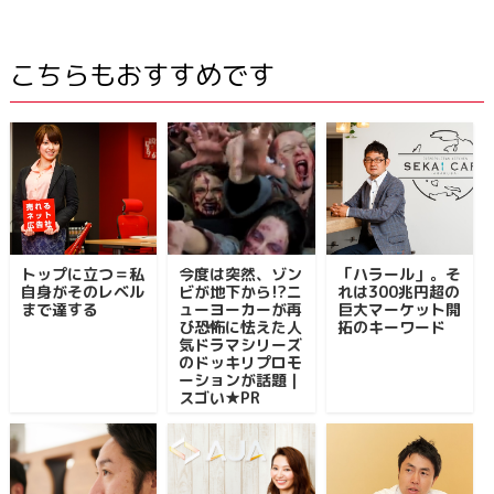
こちらもおすすめです
トップに立つ＝私
今度は突然、ゾン
「ハラール」。そ
自身がそのレベル
ビが地下から!?ニ
れは300兆円超の
まで達する
ューヨーカーが再
巨大マーケット開
び恐怖に怯えた人
拓のキーワード
気ドラマシリーズ
のドッキリプロモ
ーションが話題｜
スゴい★PR