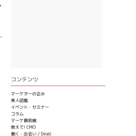
→
コンテンツ
マーケターの企み
美人図鑑
イベント・セミナー
コラム
マーケ最前線
教えて! CMO
働く・出会い / DeaU