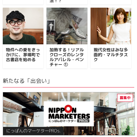
法！？
物件への愛をきっ
加熱する！リアル
現代女性はみな多
かけに、茅場町で
クローズのレンタ
面的・マルチタス
古書店を始める
ルアパレル・ベン
ク
チャー ①
新たなる「出会い」
にっぽんのマーケターPROs.