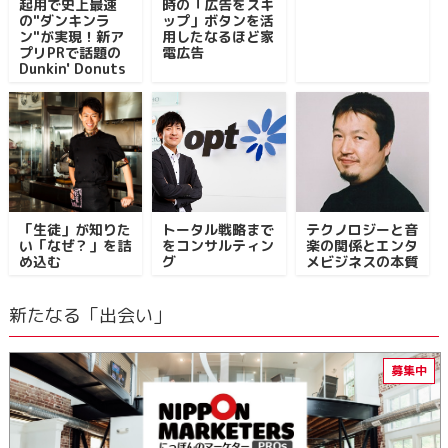
起用で史上最速
時の「広告をスキ
の"ダンキンラ
ップ」ボタンを活
ン"が実現！新ア
用したなるほど家
プリPRで話題の
電広告
Dunkin' Donuts
「生徒」が知りた
トータル戦略まで
テクノロジーと音
い「なぜ？」を詰
をコンサルティン
楽の関係とエンタ
め込む
グ
メビジネスの本質
新たなる「出会い」