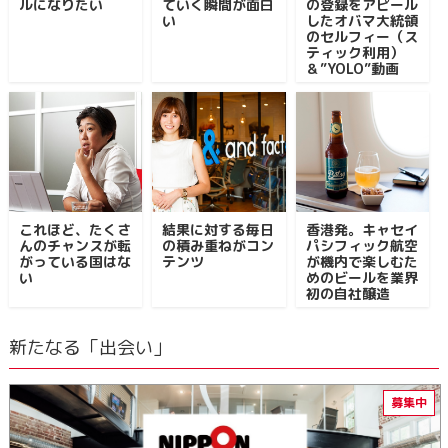
ルになりたい
ていく瞬間が面白
の登録をアピール
い
したオバマ大統領
のセルフィー（ス
ティック利用）
＆”YOLO”動画
これほど、たくさ
結果に対する毎日
香港発。キャセイ
んのチャンスが転
の積み重ねがコン
パシフィック航空
がっている国はな
テンツ
が機内で楽しむた
い
めのビールを業界
初の自社醸造
新たなる「出会い」