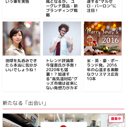
いう事を実感
風となるか。 ユ
速する“マルセ
ーグレナ食品・新
ロ・バーロン“に
ブランディング戦
注目！
略
地球を丸呑みでき
トレンド評論家
米・英・豪・ポー
たら本当に気分が
牛窪恵氏が予測！
ランド発。2016
いいでしょうね！
2020年も猛
年の心温まる素敵
暑！？加速す
なクリスマス広告
る“高気温対応”グ
10本
ッズ市場は従来に
ない発想力がカギ
新たなる「出会い」