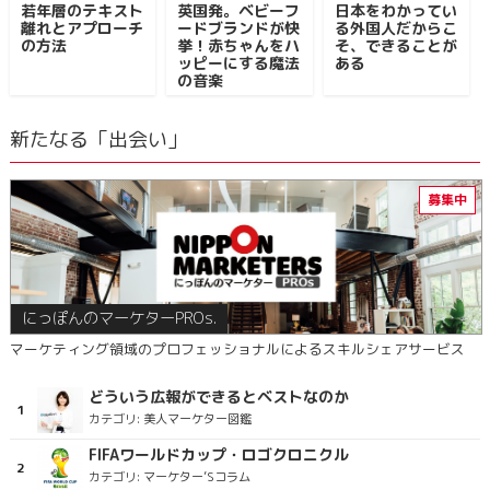
若年層のテキスト
英国発。ベビーフ
日本をわかってい
離れとアプローチ
ードブランドが快
る外国人だからこ
の方法
挙！赤ちゃんをハ
そ、できることが
ッピーにする魔法
ある
の音楽
新たなる「出会い」
にっぽんのマーケターPROs.
マーケティング領域のプロフェッショナルによるスキルシェアサービス
どういう広報ができるとベストなのか
カテゴリ:
美人マーケター図鑑
FIFAワールドカップ・ロゴクロニクル
カテゴリ:
マーケター’Sコラム