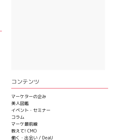
コンテンツ
マーケターの企み
美人図鑑
イベント・セミナー
コラム
マーケ最前線
教えて! CMO
働く・出会い / DeaU