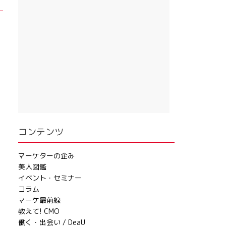
コンテンツ
マーケターの企み
美人図鑑
イベント・セミナー
コラム
マーケ最前線
教えて! CMO
働く・出会い / DeaU