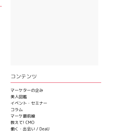
コンテンツ
マーケターの企み
美人図鑑
イベント・セミナー
コラム
マーケ最前線
教えて! CMO
働く・出会い / DeaU