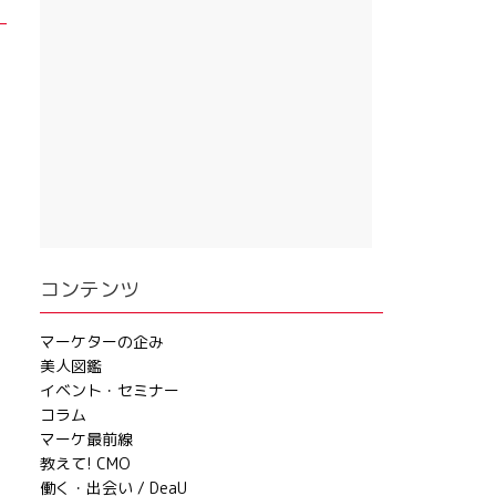
コンテンツ
マーケターの企み
美人図鑑
イベント・セミナー
コラム
マーケ最前線
教えて! CMO
働く・出会い / DeaU