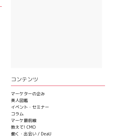
コンテンツ
マーケターの企み
美人図鑑
イベント・セミナー
コラム
マーケ最前線
教えて! CMO
働く・出会い / DeaU